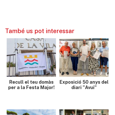
També us pot interessar
Recull el teu domàs
Exposició 50 anys del
per a la Festa Major!
diari "Avui"