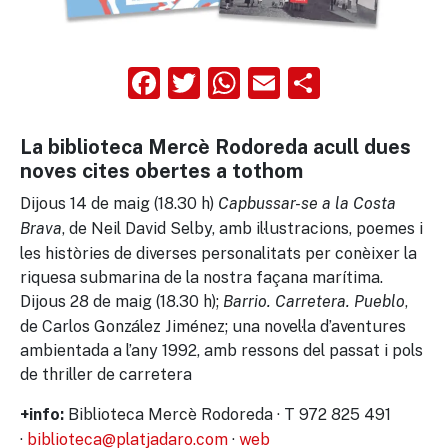
Facebook
Twitter
WhatsApp
Email
Compart
La biblioteca Mercè Rodoreda acull dues
noves cites obertes a tothom
Dijous 14 de maig (18.30 h)
Capbussar-se a la Costa
, de Neil David Selby, amb il·lustracions, poemes i
Brava
les històries de diverses personalitats per conèixer la
riquesa submarina de la nostra façana marítima.
Dijous 28 de maig (18.30 h);
,
Barrio. Carretera. Pueblo
de Carlos González Jiménez; una novel·la d’aventures
ambientada a l’any 1992, amb ressons del passat i pols
de thriller de carretera
Biblioteca Mercè Rodoreda · T 972 825 491
+info:
·
biblioteca@platjadaro.com
·
web