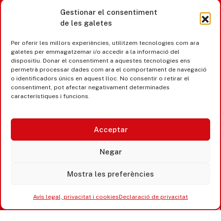
Gestionar el consentiment
de les galetes
Castell d’Aro · Platja d’Aro · S’Agaró
Per oferir les millors experiències, utilitzem tecnologies com ara
365 www.platjadaro
galetes per emmagatzemar i/o accedir a la informació del
dispositiu. Donar el consentiment a aquestes tecnologies ens
permetrà processar dades com ara el comportament de navegació
o identificadors únics en aquest lloc. No consentir o retirar el
consentiment, pot afectar negativament determinades
característiques i funcions.
Acceptar
Negar
Mostra les preferències
Accesibilitat
Avís legal, privacitat i cookies
Avís legal, privacitat i cookies
Declaració de privacitat
Equipaments municipals