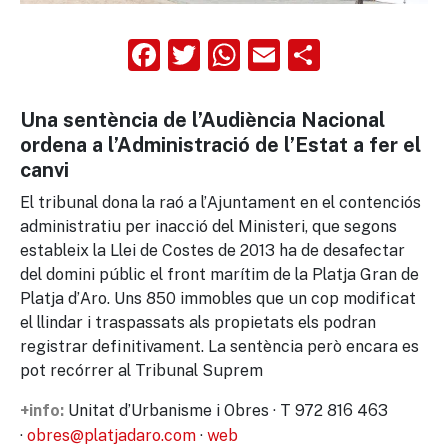
Facebook
Twitter
WhatsApp
Email
Compart
Una sentència de l’Audiència Nacional
ordena a l’Administració de l’Estat a fer el
canvi
El tribunal dona la raó a l’Ajuntament en el contenciós
administratiu per inacció del Ministeri, que segons
estableix la Llei de Costes de 2013 ha de desafectar
del domini públic el front marítim de la Platja Gran de
Platja d’Aro. Uns 850 immobles que un cop modificat
el llindar i traspassats als propietats els podran
registrar definitivament. La sentència però encara es
pot recórrer al Tribunal Suprem
Unitat d’Urbanisme i Obres · T 972 816 463
+info:
·
obres@platjadaro.com
·
web