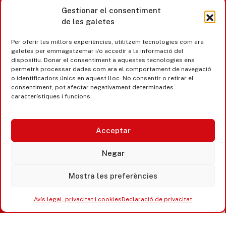
Gestionar el consentiment
de les galetes
Castell d’Aro · Platja d’Aro · S’Agaró
Per oferir les millors experiències, utilitzem tecnologies com ara
365 www.platjadaro
galetes per emmagatzemar i/o accedir a la informació del
dispositiu. Donar el consentiment a aquestes tecnologies ens
permetrà processar dades com ara el comportament de navegació
o identificadors únics en aquest lloc. No consentir o retirar el
consentiment, pot afectar negativament determinades
característiques i funcions.
Acceptar
Negar
Mostra les preferències
Accesibilitat
Avís legal, privacitat i cookies
Avís legal, privacitat i cookies
Declaració de privacitat
Equipaments municipals