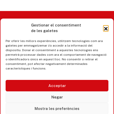
Gestionar el consentiment
Castell d’Aro · Platja d’Aro · S’Agaró
de les galetes
365 www.platjadaro
Per oferir les millors experiències, utilitzem tecnologies com ara
galetes per emmagatzemar i/o accedir a la informació del
dispositiu. Donar el consentiment a aquestes tecnologies ens
permetrà processar dades com ara el comportament de navegació
o identificadors únics en aquest lloc. No consentir o retirar el
consentiment, pot afectar negativament determinades
característiques i funcions.
Acceptar
Negar
Accesibilitat
Mostra les preferències