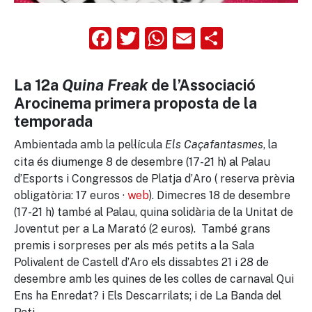
Facebook
Twitter
WhatsApp
Email
Compart
La 12a
Quina Freak
de l’Associació
Arocinema primera proposta de la
temporada
Ambientada amb la pel·lícula
, la
Els Caçafantasmes
cita és diumenge 8 de desembre (17-21 h) al Palau
d’Esports i Congressos de Platja d’Aro ( reserva prèvia
obligatòria: 17 euros ·
web
). Dimecres 18 de desembre
(17-21 h) també al Palau, quina solidària de la Unitat de
Joventut per a La Marató (2 euros). També grans
premis i sorpreses per als més petits a la Sala
Polivalent de Castell d’Aro els dissabtes 21 i 28 de
desembre amb les quines de les colles de carnaval Qui
Ens ha Enredat? i Els Descarrilats; i de La Banda del