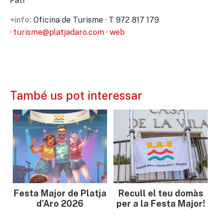
Pati
Oficina de Turisme · T 972 817 179
+info:
·
turisme@platjadaro.com
·
web
També us pot interessar
Festa Major de Platja
Recull el teu domàs
d’Aro 2026
per a la Festa Major!