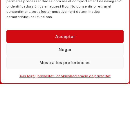
permetrà processar dades com ara el comportament de navegació
o identificadors únics en aquest lloc. No consentir o retirar el
consentiment, pot afectar negativament determinades
característiques i funcions.
Acceptar
Negar
Mostra les preferències
Avís legal, privacitat i cookies
Declaració de privacitat
Castell d’Aro · Platja d’Aro · S’Agaró
365 www.platjadaro