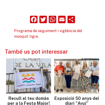
Facebook
Twitter
WhatsApp
Email
Compart
Programa de seguiment i vigilància del
mosquit tigre
.
També us pot interessar
Recull el teu domàs
Exposició 50 anys del
per a la Festa Major!
diari "Avui"