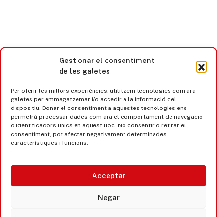
Gestionar el consentiment
de les galetes
Per oferir les millors experiències, utilitzem tecnologies com ara
galetes per emmagatzemar i/o accedir a la informació del
dispositiu. Donar el consentiment a aquestes tecnologies ens
Castell d’Aro · Platja d’Aro · S’Agaró
permetrà processar dades com ara el comportament de navegació
o identificadors únics en aquest lloc. No consentir o retirar el
consentiment, pot afectar negativament determinades
365 www.platjadaro
característiques i funcions.
Acceptar
Negar