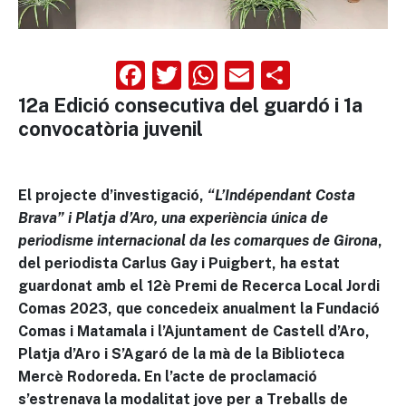
Facebook
Twitter
WhatsApp
Email
Compart
12a Edició consecutiva del guardó i 1a
convocatòria juvenil
El projecte d’investigació
,
“L’Indépendant Costa
Brava” i Platja d’Aro, una experiència
única de
periodisme internacional da les comarques de Girona
,
del periodista Carlus Gay i Puigbert,
ha estat
guardonat amb el 12è Premi de Recerca Local Jordi
Comas 2023, que concedeix anualment la Fundació
Comas i Matamala i l’Ajuntament de Castell d’Aro,
Platja d’Aro i S’Agaró de la mà de la Biblioteca
Mercè Rodoreda.
En l’acte de proclamació
s’estrenava la modalitat jove per a Treballs de