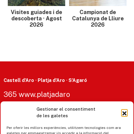
Visites guiades i de
Campionat de
descoberta · Agost
Catalunya de Lliure
2026
2026
Castell d’Aro · Platja d’Aro · S’Agaró
365 www.platjadaro
Gestionar el consentiment
de les galetes
Per oferir les millors experiències, utilitzem tecnologies com ara
galetes per emmagatzemar i/o accedir a la informació del