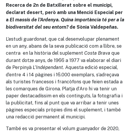
Recerca de 2n de Batxillerat sobre el municipi,
declarat desert, però amb una Menció Especial per
a
El massís de l’Ardenya. Quina importància té per a la
biodiversitat del seu entorn?
de
Sònia Valdepeñas.
L’estudi guardonat, que cal desenvolupar plenament
en un any, abans de la seva publicació com a llibre, se
centra en la història del suplement
que
Costa Brava
durant dotze anys, de 1966 a 1977 va elaborar el diari
de Perpinyà
Aquesta edició especial,
L’Indépendant.
d’entre 4 i 14 pàgines i 16.000 exemplars, s’adreçava
als turistes francesos i francòfons que feien estada a
les comarques de Girona. Platja d’Aro hi va tenir un
paper destacadíssim en els continguts, la fotografia i
la publicitat, fins al punt que va arribar a tenir unes
pàgines especials pròpies dins el suplement, i també
una redacció permanent al municipi.
També es va presentar el volum guanyador de 2020,