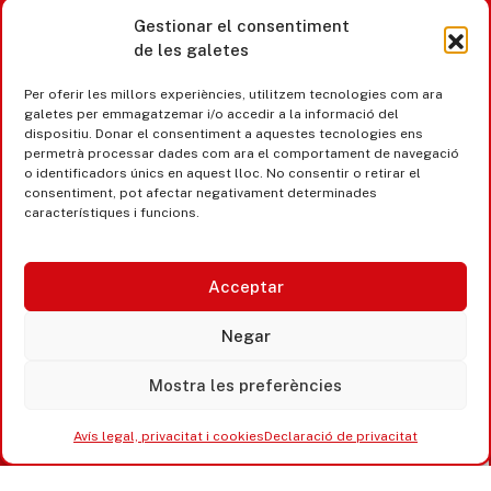
Gestionar el consentiment
de les galetes
Castell d’Aro · Platja d’Aro · S’Agaró
Per oferir les millors experiències, utilitzem tecnologies com ara
365 www.platjadaro
galetes per emmagatzemar i/o accedir a la informació del
dispositiu. Donar el consentiment a aquestes tecnologies ens
permetrà processar dades com ara el comportament de navegació
o identificadors únics en aquest lloc. No consentir o retirar el
consentiment, pot afectar negativament determinades
característiques i funcions.
Acceptar
Negar
Mostra les preferències
Accesibilitat
Avís legal, privacitat i cookies
Avís legal, privacitat i cookies
Declaració de privacitat
Equipaments municipals