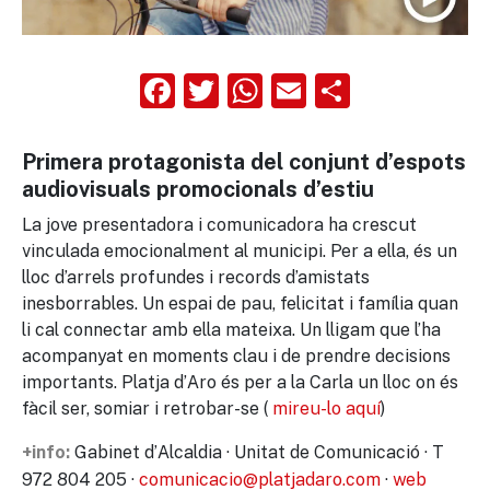
Facebook
Twitter
WhatsApp
Email
Compart
Primera protagonista del conjunt d’espots
audiovisuals promocionals d’estiu
La jove presentadora i comunicadora ha crescut
vinculada emocionalment al municipi. Per a ella, és un
lloc d’arrels profundes i records d’amistats
inesborrables. Un espai de pau, felicitat i família quan
li cal connectar amb ella mateixa. Un lligam que l’ha
acompanyat en moments clau i de prendre decisions
importants. Platja d’Aro és per a la Carla un lloc on és
fàcil ser, somiar i retrobar-se (
mireu-lo aquí
)
Gabinet d’Alcaldia · Unitat de Comunicació · T
+info:
972 804 205 ·
comunicacio@platjadaro.com
·
web