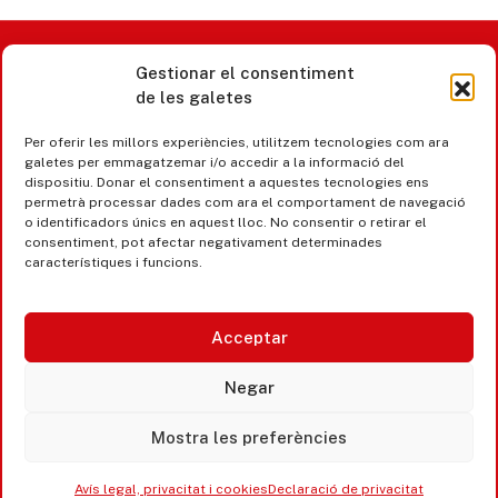
Gestionar el consentiment
Castell d’Aro · Platja d’Aro · S’Agaró
de les galetes
365 www.platjadaro
Per oferir les millors experiències, utilitzem tecnologies com ara
galetes per emmagatzemar i/o accedir a la informació del
dispositiu. Donar el consentiment a aquestes tecnologies ens
permetrà processar dades com ara el comportament de navegació
o identificadors únics en aquest lloc. No consentir o retirar el
consentiment, pot afectar negativament determinades
característiques i funcions.
Acceptar
Negar
Mostra les preferències
Accesibilitat
Avís legal, privacitat i cookies
Avís legal, privacitat i cookies
Declaració de privacitat
Equipaments municipals