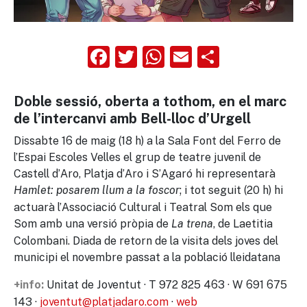
Facebook
Twitter
WhatsApp
Email
Compart
Doble sessió, oberta a tothom, en el marc
de l’intercanvi amb Bell-lloc d’Urgell
Dissabte 16 de maig (18 h) a la Sala Font del Ferro de
l’Espai Escoles Velles el grup de teatre juvenil de
Castell d’Aro, Platja d’Aro i S’Agaró hi representarà
; i tot seguit (20 h) hi
Hamlet: posarem llum a la foscor
actuarà l’Associació Cultural i Teatral Som els que
Som amb una versió pròpia de
, de Laetitia
La trena
Colombani. Diada de retorn de la visita dels joves del
municipi el novembre passat a la població lleidatana
Unitat de Joventut · T 972 825 463 · W 691 675
+info:
143 ·
joventut@platjadaro.com
·
web