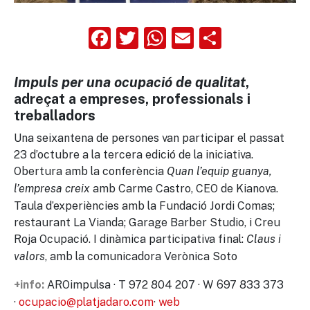
Facebook
Twitter
WhatsApp
Email
Compart
Impuls per una ocupació de qualitat
,
adreçat a empreses, professionals i
treballadors
Una seixantena de persones van participar el passat
23 d’octubre a la tercera edició de la iniciativa.
Obertura amb la conferència
Quan l’equip guanya,
amb Carme Castro, CEO de Kianova.
l’empresa creix
Taula d’experiències amb la Fundació Jordi Comas;
restaurant La Vianda; Garage Barber Studio, i Creu
Roja Ocupació. I dinàmica participativa final:
Claus i
, amb la comunicadora Verònica Soto
valors
AROimpulsa · T 972 804 207 · W 697 833 373
+info:
·
ocupacio@platjadaro.com
·
web