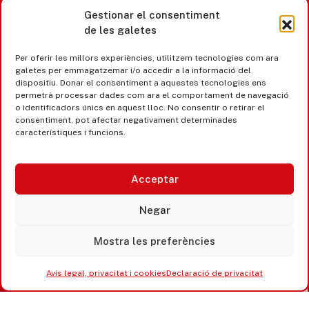
Gestionar el consentiment
de les galetes
Castell d’Aro · Platja d’Aro · S’Agaró
Per oferir les millors experiències, utilitzem tecnologies com ara
365 www.platjadaro
galetes per emmagatzemar i/o accedir a la informació del
dispositiu. Donar el consentiment a aquestes tecnologies ens
permetrà processar dades com ara el comportament de navegació
o identificadors únics en aquest lloc. No consentir o retirar el
consentiment, pot afectar negativament determinades
característiques i funcions.
Acceptar
Negar
Mostra les preferències
Accesibilitat
Avís legal, privacitat i cookies
Avís legal, privacitat i cookies
Declaració de privacitat
Equipaments municipals