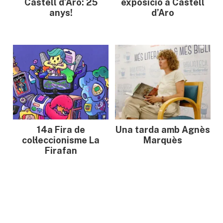
Castell d’Aro: 25
exposició a Castell
anys!
d’Aro
14a Fira de
Una tarda amb Agnès
col·leccionisme La
Marquès
Firafan