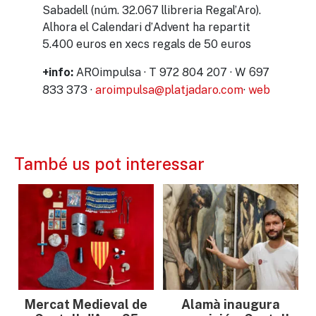
Sabadell (núm. 32.067 llibreria Regal’Aro).
Alhora el Calendari d’Advent ha repartit
5.400 euros en xecs regals de 50 euros
AROimpulsa · T 972 804 207 · W 697
+info:
833 373 ·
aroimpulsa@platjadaro.com
·
web
També us pot interessar
Mercat Medieval de
Alamà inaugura