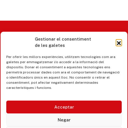
Castell d’Aro · Platja d’Aro · S’Agaró
Gestionar el consentiment
de les galetes
365 www.platjadaro
Per oferir les millors experiències, utilitzem tecnologies com ara
galetes per emmagatzemar i/o accedir a la informació del
dispositiu. Donar el consentiment a aquestes tecnologies ens
permetrà processar dades com ara el comportament de navegació
o identificadors únics en aquest lloc. No consentir o retirar el
consentiment, pot afectar negativament determinades
característiques i funcions.
Acceptar
Negar