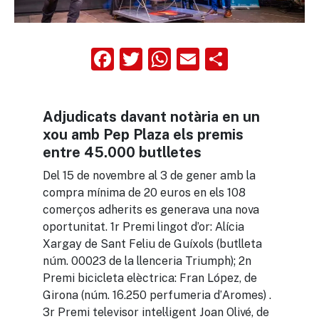
Facebook
Twitter
WhatsApp
Email
Compart
Adjudicats davant notària en un
xou amb Pep Plaza els premis
entre 45.000 butlletes
Del 15 de novembre al 3 de gener amb la
compra mínima de 20 euros en els 108
comerços adherits es generava una nova
oportunitat. 1r Premi lingot d’or: Alícia
Xargay de Sant Feliu de Guíxols (butlleta
núm. 00023 de la llenceria Triumph); 2n
Premi bicicleta elèctrica: Fran López, de
Girona (núm. 16.250 perfumeria d’Aromes) .
3r Premi televisor intel·ligent Joan Olivé, de