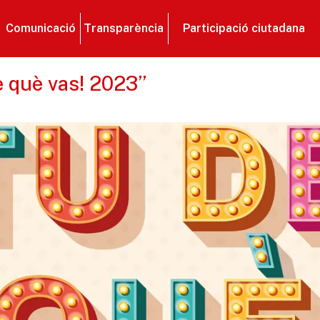
Comunicació
Transparència
Participació ciutadana
e què vas! 2023”