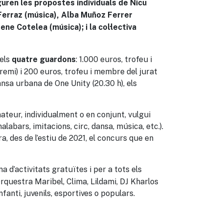
iguren les propostes individuals de Nicu
Ferraz (música), Alba Muñoz Ferrer
ene Cotelea (música); i la col·lectiva
 els
: 1.000 euros, trofeu i
quatre guardons
Premi) i 200 euros, trofeu i membre del jurat
ansa urbana de One Unity (20.30 h), els
ateur, individualment o en conjunt, vulgui
labars, imitacions, circ, dansa, música, etc.).
a, des de l’estiu de 2021, el concurs que en
 d’activitats gratuïtes i per a tots els
rquestra Maribel, Clima, Lildami, DJ Kharlos
fanti, juvenils, esportives o populars.