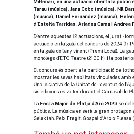
Mil·lenari, en una actuació oberta la públic
Tarau (música), Jana Cobo (música), Nil Ba
(música), Daniel Fernández (música), Helena C
d’Estel·la Tarridas, Ariadna Cama i Andrea
D’entre aquestes 12 actuacions, el jurat -for
actuació en la gala del concurs de 2024 (1r Pr
en la gala de l’any vinent (Premi Local). La g
monòlegs d’ETC Teatre (21.30 h); i la posterio
El concurs és obert a la participació de tot
mostrar les seves habilitats vinculades amb el
Una iniciativa de la Unitat de Joventut de l’A
sis edicions es va fer durant el Carnaval de Pl
La
se cele
Festa Major de Platja d’Aro 2023
públics. La música en serà la gran protagonis
Selektah, Peix Fregit, Gospel d’Aro o Please (
També us pot interessar