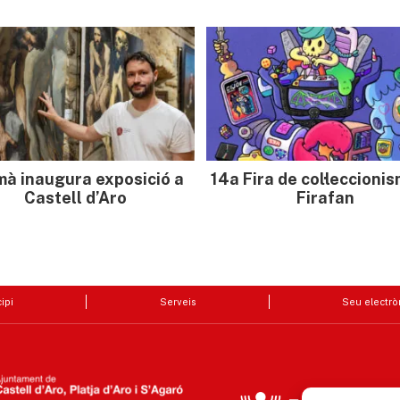
mà inaugura exposició a
14a Fira de col·leccioni
Castell d’Aro
Firafan
ipi
Serveis
Seu electrò