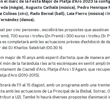
 en el marc de la Festa Major de Platja d’Aro 2023 la conf
rreda (màgia), Augusto Cathalà (música), Pedro Henrique 
olinas (circ), Rado Bernal (ball), Laia Fierro (música) i Ir
 Fernández (dansa).
mat per cinc persones-, escollirà les propostes que assoliran
emi), 700 euros i trofeu (2n Premi) i 300 euros i trofeu (3r 
ala es completarà amb les actuacions prèvies d’exhibició de d
r del DJ Kharlos Selektah (00.30 h).
hom major de 16 anys amb esperit d’artista, que de manera am
 món de la faràndula i les arts escèniques en sentit ampli (ma
juntament de Castell d’Aro, Platja d’Aro i S’Agaró, que recuper
atja d’Aro (2010-2015).
brarà de l’11 al 15 d’agost, amb un programa amb una trentena
ta amb les actuacions de La Principal de la Bisbal, Sotrac, O
tribut a U2). També hi haurà diverses propostes d’animació in