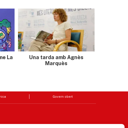
sme La
Una tarda amb Agnès
Marquès
nica
Govern obert