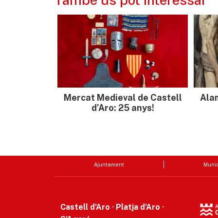
Mercat Medieval de Castell
Ala
d’Aro: 25 anys!
Ajuntament
Munic
Castell d’Aro · Platja d’Aro ·