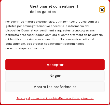
Gestionar el consentiment
de les galetes
Castell d’Aro · Platja d’Aro · S’Agaró
Per oferir les millors experiències, utilitzem tecnologies com ara
365 www.platjadaro
galetes per emmagatzemar i/o accedir a la informació del
dispositiu. Donar el consentiment a aquestes tecnologies ens
permetrà processar dades com ara el comportament de navegació
o identificadors únics en aquest lloc. No consentir o retirar el
consentiment, pot afectar negativament determinades
característiques i funcions.
Acceptar
Negar
Mostra les preferències
Accesibilitat
Avís legal, privacitat i cookies
Avís legal, privacitat i cookies
Declaració de privacitat
Equipaments municipals