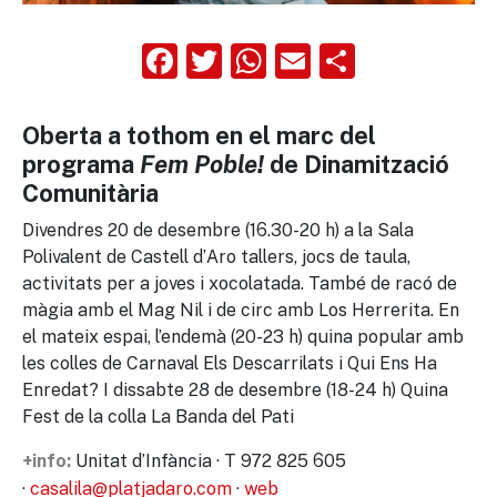
Facebook
Twitter
WhatsApp
Email
Compart
Oberta a tothom en el marc del
programa
Fem Poble!
de Dinamització
Comunitària
Divendres 20 de desembre (16.30-20 h) a la Sala
Polivalent de Castell d’Aro tallers, jocs de taula,
activitats per a joves i xocolatada. També de racó de
màgia amb el Mag Nil i de circ amb Los Herrerita. En
el mateix espai, l’endemà (20-23 h) quina popular amb
les colles de Carnaval Els Descarrilats i Qui Ens Ha
Enredat? I dissabte 28 de desembre (18-24 h) Quina
Fest de la colla La Banda del Pati
Unitat d’Infància · T 972 825 605
+info:
·
casalila@platjadaro.com
·
web