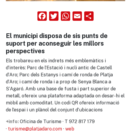
Facebook
Twitter
WhatsApp
Email
Compart
El municipi disposa de sis punts de
suport per aconseguir les millors
perspectives
Els trobareu en els indrets més emblemàtics i
d’interès: Parc de l’Estació i nucli antic de Castell
d’Aro; Parc dels Estanys i camí de ronda de Platja
d’Aro; i camí de ronda i a prop de Senya Blanca a
S’Agaró. Amb una base de fusta i part superior de
metall, ofereix una plataforma adaptada on desar-hi el
mòbil amb comoditat. Un codi QR ofereix informació
de l’espai i un plànol del conjunt d’ubicacions
Oficina de Turisme · T 972 817 179
+info:
·
turisme@platjadaro.com
·
web