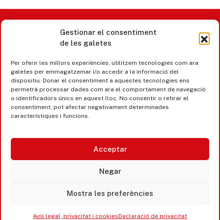
Gestionar el consentiment
Castell d’Aro · Platja d’Aro · S’Agaró
de les galetes
365 www.platjadaro
Per oferir les millors experiències, utilitzem tecnologies com ara
galetes per emmagatzemar i/o accedir a la informació del
dispositiu. Donar el consentiment a aquestes tecnologies ens
permetrà processar dades com ara el comportament de navegació
o identificadors únics en aquest lloc. No consentir o retirar el
consentiment, pot afectar negativament determinades
característiques i funcions.
Acceptar
Negar
Mostra les preferències
Accesibilitat
Avís legal, privacitat i cookies
Avís legal, privacitat i cookies
Declaració de privacitat
Equipaments municipals