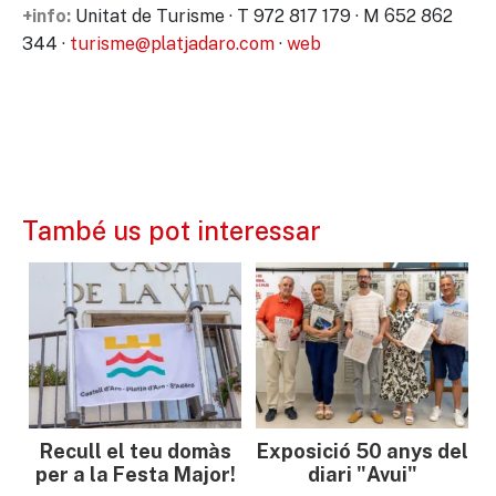
Unitat de Turisme · T 972 817 179 · M 652 862
+info:
344 ·
turisme@platjadaro.com
·
web
També us pot interessar
Recull el teu domàs
Exposició 50 anys del
per a la Festa Major!
diari "Avui"