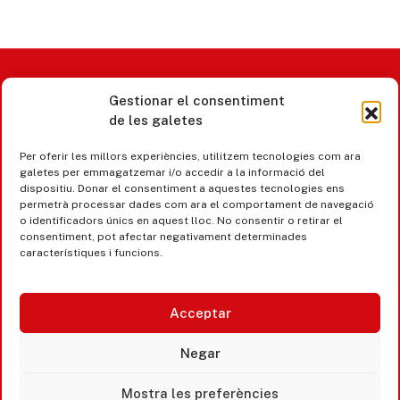
Gestionar el consentiment
Castell d’Aro · Platja d’Aro · S’Agaró
de les galetes
365 www.platjadaro
Per oferir les millors experiències, utilitzem tecnologies com ara
galetes per emmagatzemar i/o accedir a la informació del
dispositiu. Donar el consentiment a aquestes tecnologies ens
permetrà processar dades com ara el comportament de navegació
o identificadors únics en aquest lloc. No consentir o retirar el
consentiment, pot afectar negativament determinades
característiques i funcions.
Acceptar
Negar
Accesibilitat
Mostra les preferències