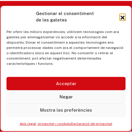
Gestionar el consentiment
Castell d’Aro · Platja d’Aro · S’Agaró
de les galetes
365 www.platjadaro
Per oferir les millors experiències, utilitzem tecnologies com ara
galetes per emmagatzemar i/o accedir a la informació del
dispositiu. Donar el consentiment a aquestes tecnologies ens
permetrà processar dades com ara el comportament de navegació
o identificadors únics en aquest lloc. No consentir o retirar el
consentiment, pot afectar negativament determinades
característiques i funcions.
Acceptar
Negar
Mostra les preferències
Accesibilitat
Avís legal, privacitat i cookies
Avís legal, privacitat i cookies
Declaració de privacitat
Equipaments municipals