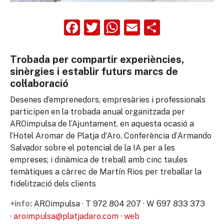
Facebook
Twitter
WhatsApp
Email
Compart
Trobada per compartir experiències,
sinèrgies i establir futurs marcs de
col·laboració
Desenes d’emprenedors, empresàries i professionals
participen en la trobada anual organitzada per
AROimpulsa de l’Ajuntament, en aquesta ocasió a
l’Hotel Aromar de Platja d’Aro. Conferència d’
Armando
Salvador sobre el potencial de la IA per a les
empreses; i dinàmica de treball amb cinc taules
temàtiques a càrrec de Martín Rios per treballar la
fidelització dels clients
AROimpulsa · T 972 804 207 · W 697 833 373
+info:
·
aroimpulsa@platjadaro.com
·
web