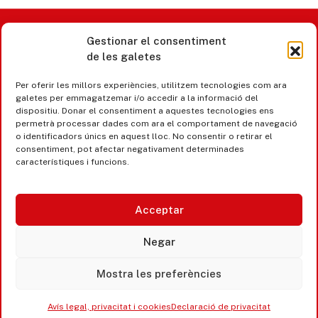
Gestionar el consentiment
Castell d’Aro · Platja d’Aro · S’Agaró
de les galetes
365 www.platjadaro
Per oferir les millors experiències, utilitzem tecnologies com ara
galetes per emmagatzemar i/o accedir a la informació del
dispositiu. Donar el consentiment a aquestes tecnologies ens
permetrà processar dades com ara el comportament de navegació
o identificadors únics en aquest lloc. No consentir o retirar el
consentiment, pot afectar negativament determinades
característiques i funcions.
Acceptar
Negar
Mostra les preferències
Accesibilitat
Avís legal, privacitat i cookies
Avís legal, privacitat i cookies
Declaració de privacitat
Equipaments municipals