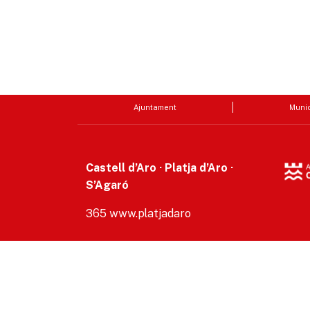
Ajuntament
Munic
Castell d’Aro · Platja d’Aro ·
S’Agaró
365 www.platjadaro
Accesibilitat