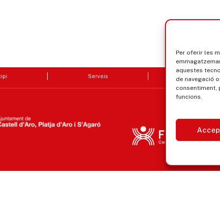
Per oferir les 
emmagatzemar i
aquestes tecn
ipi
Serveis
Seu electrò
de navegació o 
consentiment, 
funcions.
Accep
Avís legal, privacitat i cookies
Equ