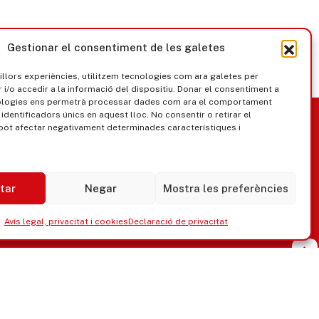
Gestionar el consentiment de les galetes
millors experiències, utilitzem tecnologies com ara galetes per
/o accedir a la informació del dispositiu. Donar el consentiment a
ologies ens permetrà processar dades com ara el comportament
nica
Govern obert
identificadors únics en aquest lloc. No consentir o retirar el
pot afectar negativament determinades característiques i
tar
Negar
Mostra les preferències
Avís legal, privacitat i cookies
Declaració de privacitat
ipaments municipals