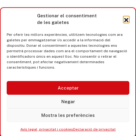
Gestionar el consentiment
de les galetes
Per oferir les millors experiències, utilitzem tecnologies com ara
galetes per emmagatzemar i/o accedir a la informació del
dispositiu. Donar el consentiment a aquestes tecnologies ens
permetrà processar dades com ara el comportament de navegació
o identificadors únics en aquest lloc. No consentir o retirar el
consentiment, pot afectar negativament determinades
característiques i funcions.
Acceptar
Castell d’Aro · Platja d’Aro · S’Agaró
Negar
365 www.platjadaro
Mostra les preferències
Avís legal, privacitat i cookies
Declaració de privacitat