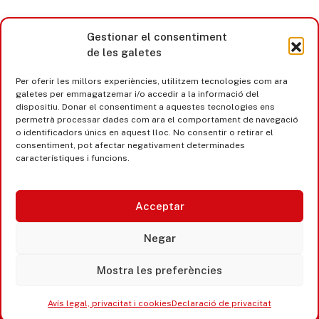
Gestionar el consentiment
de les galetes
Per oferir les millors experiències, utilitzem tecnologies com ara
galetes per emmagatzemar i/o accedir a la informació del
dispositiu. Donar el consentiment a aquestes tecnologies ens
permetrà processar dades com ara el comportament de navegació
o identificadors únics en aquest lloc. No consentir o retirar el
consentiment, pot afectar negativament determinades
característiques i funcions.
Acceptar
Castell d’Aro · Platja d’Aro · S’Agaró
Negar
365 www.platjadaro
Mostra les preferències
Avís legal, privacitat i cookies
Declaració de privacitat