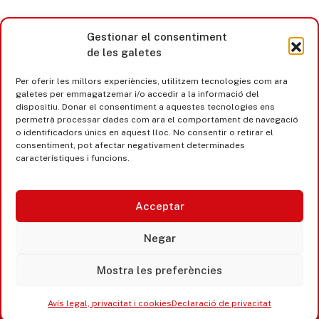
Gestionar el consentiment
de les galetes
Per oferir les millors experiències, utilitzem tecnologies com ara
galetes per emmagatzemar i/o accedir a la informació del
dispositiu. Donar el consentiment a aquestes tecnologies ens
permetrà processar dades com ara el comportament de navegació
o identificadors únics en aquest lloc. No consentir o retirar el
consentiment, pot afectar negativament determinades
característiques i funcions.
Acceptar
Castell d’Aro · Platja d’Aro · S’Agaró
Negar
365 www.platjadaro
Mostra les preferències
Avís legal, privacitat i cookies
Declaració de privacitat