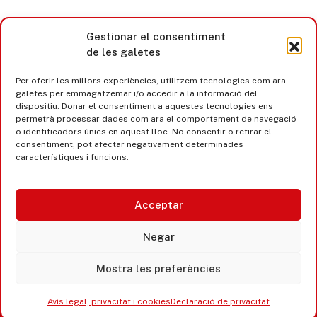
Gestionar el consentiment
de les galetes
Per oferir les millors experiències, utilitzem tecnologies com ara
galetes per emmagatzemar i/o accedir a la informació del
dispositiu. Donar el consentiment a aquestes tecnologies ens
permetrà processar dades com ara el comportament de navegació
o identificadors únics en aquest lloc. No consentir o retirar el
consentiment, pot afectar negativament determinades
característiques i funcions.
Acceptar
Castell d’Aro · Platja d’Aro · S’Agaró
Negar
365 www.platjadaro
Mostra les preferències
Avís legal, privacitat i cookies
Declaració de privacitat