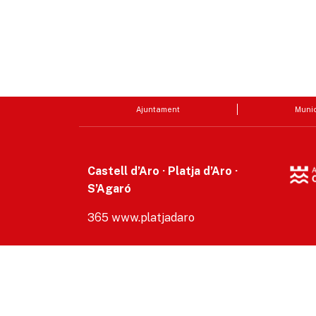
Ajuntament
Munic
Castell d’Aro · Platja d’Aro ·
S’Agaró
365 www.platjadaro
Accesibilitat