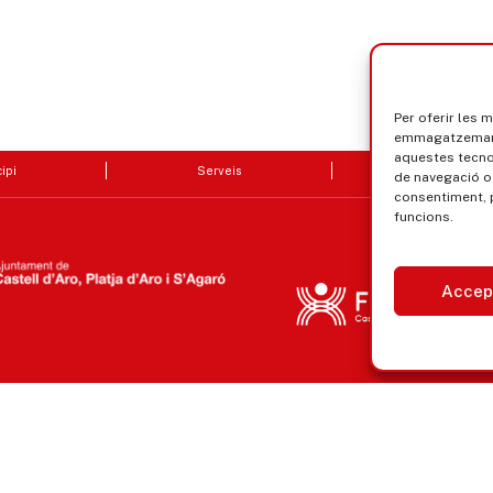
Per oferir les 
emmagatzemar i
aquestes tecn
ipi
Serveis
Seu electrò
de navegació o 
consentiment, 
funcions.
Accep
Avís legal, privacitat i cookies
Equ