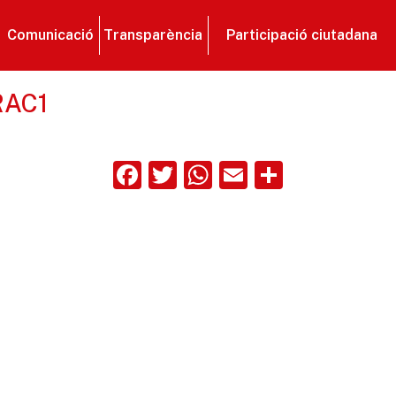
Comunicació
Transparència
Participació ciutadana
RAC1
Facebook
Twitter
WhatsApp
Email
Compart
ix