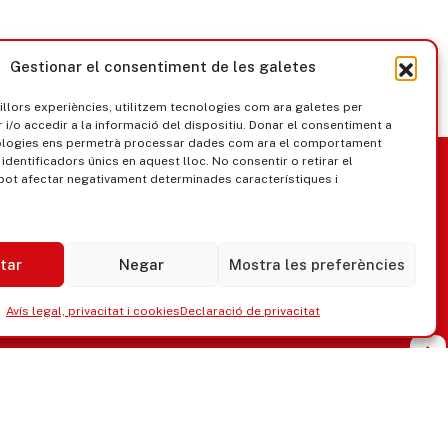
Gestionar el consentiment de les galetes
millors experiències, utilitzem tecnologies com ara galetes per
/o accedir a la informació del dispositiu. Donar el consentiment a
ologies ens permetrà processar dades com ara el comportament
nica
Govern obert
identificadors únics en aquest lloc. No consentir o retirar el
pot afectar negativament determinades característiques i
tar
Negar
Mostra les preferències
Avís legal, privacitat i cookies
Declaració de privacitat
ipaments municipals