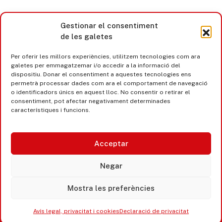
Gestionar el consentiment
de les galetes
Per oferir les millors experiències, utilitzem tecnologies com ara
galetes per emmagatzemar i/o accedir a la informació del
dispositiu. Donar el consentiment a aquestes tecnologies ens
permetrà processar dades com ara el comportament de navegació
o identificadors únics en aquest lloc. No consentir o retirar el
consentiment, pot afectar negativament determinades
característiques i funcions.
Acceptar
Castell d’Aro · Platja d’Aro · S’Agaró
Negar
365 www.platjadaro
Mostra les preferències
Avís legal, privacitat i cookies
Declaració de privacitat