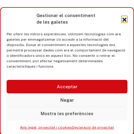
Gestionar el consentiment
de les galetes
Per oferir les millors experiències, utilitzem tecnologies com ara
galetes per emmagatzemar i/o accedir a la informació del
dispositiu. Donar el consentiment a aquestes tecnologies ens
permetrà processar dades com ara el comportament de navegació
o identificadors únics en aquest lloc. No consentir o retirar el
consentiment, pot afectar negativament determinades
característiques i funcions.
Acceptar
Castell d’Aro · Platja d’Aro · S’Agaró
Negar
365 www.platjadaro
Mostra les preferències
Avís legal, privacitat i cookies
Declaració de privacitat