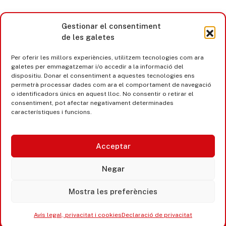
Gestionar el consentiment
de les galetes
Per oferir les millors experiències, utilitzem tecnologies com ara
galetes per emmagatzemar i/o accedir a la informació del
dispositiu. Donar el consentiment a aquestes tecnologies ens
permetrà processar dades com ara el comportament de navegació
o identificadors únics en aquest lloc. No consentir o retirar el
consentiment, pot afectar negativament determinades
característiques i funcions.
Acceptar
Castell d’Aro · Platja d’Aro · S’Agaró
Negar
365 www.platjadaro
Mostra les preferències
Avís legal, privacitat i cookies
Declaració de privacitat