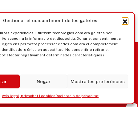
Gestionar el consentiment de les galetes
millors experiències, utilitzem tecnologies com ara galetes per
/o accedir a la informació del dispositiu. Donar el consentiment a
ologies ens permetrà processar dades com ara el comportament
nica
Govern obert
identificadors únics en aquest lloc. No consentir o retirar el
pot afectar negativament determinades característiques i
tar
Negar
Mostra les preferències
Avís legal, privacitat i cookies
Declaració de privacitat
ipaments municipals