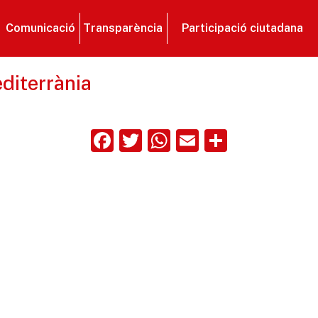
Comunicació
Transparència
Participació ciutadana
diterrània
Facebook
Twitter
WhatsApp
Email
Compart
ix