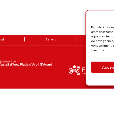
Per oferir les 
emmagatzemar i
aquestes tecn
ipi
Serveis
Seu electrò
de navegació o 
consentiment, 
funcions.
Accep
Avís legal, privacitat i cookies
Equ