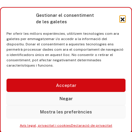
Gestionar el consentiment
de les galetes
Per oferir les millors experiències, utilitzem tecnologies com ara
galetes per emmagatzemar i/o accedir a la informació del
dispositiu. Donar el consentiment a aquestes tecnologies ens
permetrà processar dades com ara el comportament de navegació
o identificadors únics en aquest lloc. No consentir o retirar el
consentiment, pot afectar negativament determinades
característiques i funcions.
Acceptar
Castell d’Aro · Platja d’Aro · S’Agaró
Negar
365 www.platjadaro
Mostra les preferències
Avís legal, privacitat i cookies
Declaració de privacitat