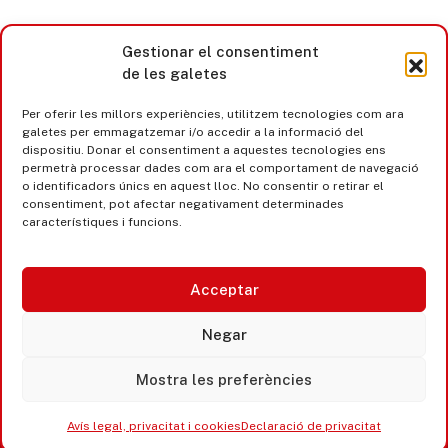
Gestionar el consentiment
de les galetes
Per oferir les millors experiències, utilitzem tecnologies com ara
galetes per emmagatzemar i/o accedir a la informació del
dispositiu. Donar el consentiment a aquestes tecnologies ens
permetrà processar dades com ara el comportament de navegació
o identificadors únics en aquest lloc. No consentir o retirar el
consentiment, pot afectar negativament determinades
característiques i funcions.
Acceptar
Castell d’Aro · Platja d’Aro · S’Agaró
Negar
365 www.platjadaro
Mostra les preferències
Avís legal, privacitat i cookies
Declaració de privacitat