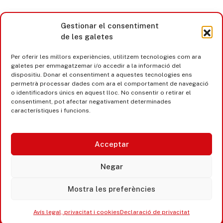
Gestionar el consentiment
de les galetes
Per oferir les millors experiències, utilitzem tecnologies com ara
galetes per emmagatzemar i/o accedir a la informació del
dispositiu. Donar el consentiment a aquestes tecnologies ens
permetrà processar dades com ara el comportament de navegació
o identificadors únics en aquest lloc. No consentir o retirar el
consentiment, pot afectar negativament determinades
característiques i funcions.
Acceptar
Castell d’Aro · Platja d’Aro · S’Agaró
Negar
365 www.platjadaro
Mostra les preferències
Avís legal, privacitat i cookies
Declaració de privacitat