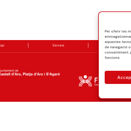
Per oferir les 
emmagatzemar i
aquestes tecn
ipi
Serveis
Seu electrò
de navegació o 
consentiment, 
funcions.
Accep
Avís legal, privacitat i cookies
Equ