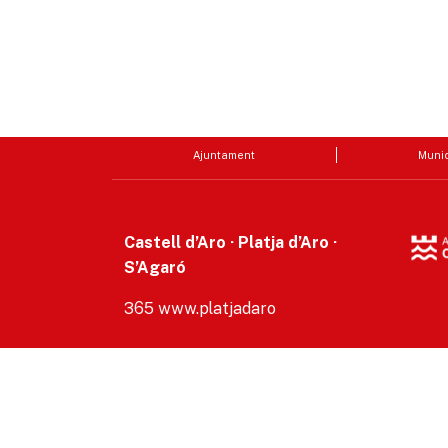
Ajuntament
Munic
Castell d’Aro · Platja d’Aro ·
S’Agaró
365 www.platjadaro
Accesibilitat