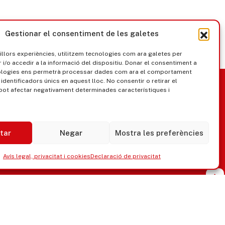
Gestionar el consentiment de les galetes
millors experiències, utilitzem tecnologies com ara galetes per
/o accedir a la informació del dispositiu. Donar el consentiment a
ologies ens permetrà processar dades com ara el comportament
nica
Govern obert
identificadors únics en aquest lloc. No consentir o retirar el
pot afectar negativament determinades característiques i
tar
Negar
Mostra les preferències
Avís legal, privacitat i cookies
Declaració de privacitat
ipaments municipals