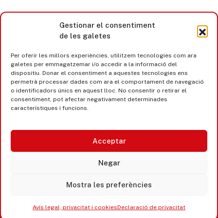
Gestionar el consentiment
de les galetes
Per oferir les millors experiències, utilitzem tecnologies com ara
galetes per emmagatzemar i/o accedir a la informació del
dispositiu. Donar el consentiment a aquestes tecnologies ens
permetrà processar dades com ara el comportament de navegació
o identificadors únics en aquest lloc. No consentir o retirar el
consentiment, pot afectar negativament determinades
característiques i funcions.
Acceptar
Castell d’Aro · Platja d’Aro · S’Agaró
Negar
365 www.platjadaro
Mostra les preferències
Avís legal, privacitat i cookies
Declaració de privacitat