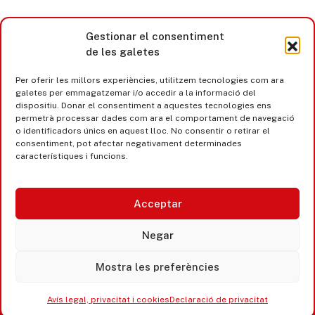
Gestionar el consentiment
de les galetes
Per oferir les millors experiències, utilitzem tecnologies com ara
galetes per emmagatzemar i/o accedir a la informació del
dispositiu. Donar el consentiment a aquestes tecnologies ens
permetrà processar dades com ara el comportament de navegació
o identificadors únics en aquest lloc. No consentir o retirar el
consentiment, pot afectar negativament determinades
característiques i funcions.
Acceptar
Castell d’Aro · Platja d’Aro · S’Agaró
Negar
365 www.platjadaro
Mostra les preferències
Avís legal, privacitat i cookies
Declaració de privacitat