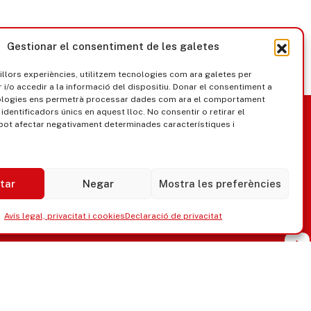
Gestionar el consentiment de les galetes
millors experiències, utilitzem tecnologies com ara galetes per
/o accedir a la informació del dispositiu. Donar el consentiment a
ologies ens permetrà processar dades com ara el comportament
nica
Govern obert
identificadors únics en aquest lloc. No consentir o retirar el
pot afectar negativament determinades característiques i
tar
Negar
Mostra les preferències
Avís legal, privacitat i cookies
Declaració de privacitat
ipaments municipals