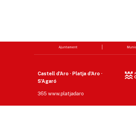
Ajuntament
Munic
Castell d’Aro · Platja d’Aro ·
S’Agaró
365 www.platjadaro
Accesibilitat