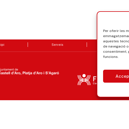
Per oferir les 
emmagatzemar i
aquestes tecn
ipi
Serveis
Seu electrò
de navegació o 
consentiment, 
funcions.
Accep
Avís legal, privacitat i cookies
Equ