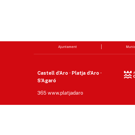
Ajuntament
Munic
Castell d’Aro · Platja d’Aro ·
S’Agaró
365 www.platjadaro
Accesibilitat