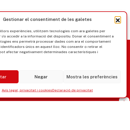
Gestionar el consentiment de les galetes
millors experiències, utilitzem tecnologies com ara galetes per
/o accedir a la informació del dispositiu. Donar el consentiment a
ologies ens permetrà processar dades com ara el comportament
nica
Govern obert
identificadors únics en aquest lloc. No consentir o retirar el
pot afectar negativament determinades característiques i
tar
Negar
Mostra les preferències
Avís legal, privacitat i cookies
Declaració de privacitat
ipaments municipals