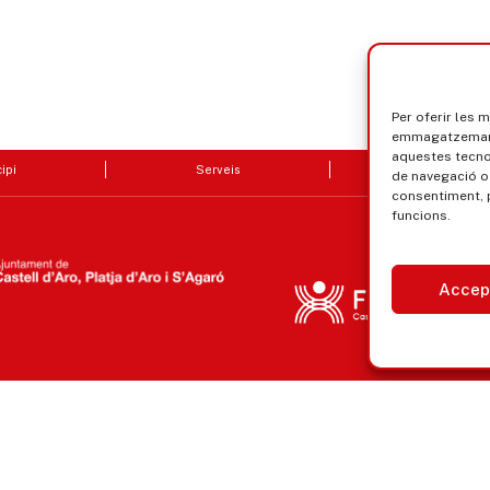
Per oferir les 
emmagatzemar i
aquestes tecn
ipi
Serveis
Seu electrò
de navegació o 
consentiment, 
funcions.
Accep
Avís legal, privacitat i cookies
Equ