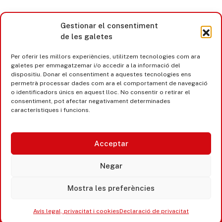
Gestionar el consentiment
de les galetes
Per oferir les millors experiències, utilitzem tecnologies com ara
galetes per emmagatzemar i/o accedir a la informació del
dispositiu. Donar el consentiment a aquestes tecnologies ens
permetrà processar dades com ara el comportament de navegació
o identificadors únics en aquest lloc. No consentir o retirar el
consentiment, pot afectar negativament determinades
característiques i funcions.
Acceptar
Castell d’Aro · Platja d’Aro · S’Agaró
Negar
365 www.platjadaro
Mostra les preferències
Avís legal, privacitat i cookies
Declaració de privacitat