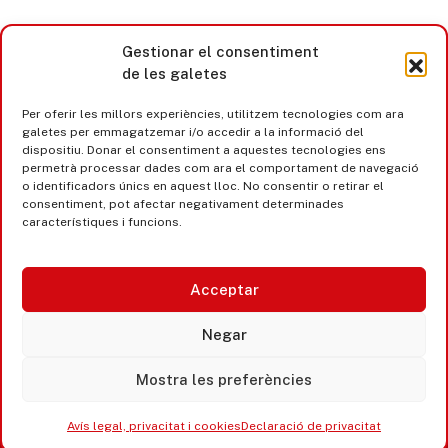
Gestionar el consentiment
de les galetes
Per oferir les millors experiències, utilitzem tecnologies com ara
galetes per emmagatzemar i/o accedir a la informació del
dispositiu. Donar el consentiment a aquestes tecnologies ens
permetrà processar dades com ara el comportament de navegació
o identificadors únics en aquest lloc. No consentir o retirar el
consentiment, pot afectar negativament determinades
característiques i funcions.
Acceptar
Castell d’Aro · Platja d’Aro · S’Agaró
Negar
365 www.platjadaro
Mostra les preferències
Avís legal, privacitat i cookies
Declaració de privacitat