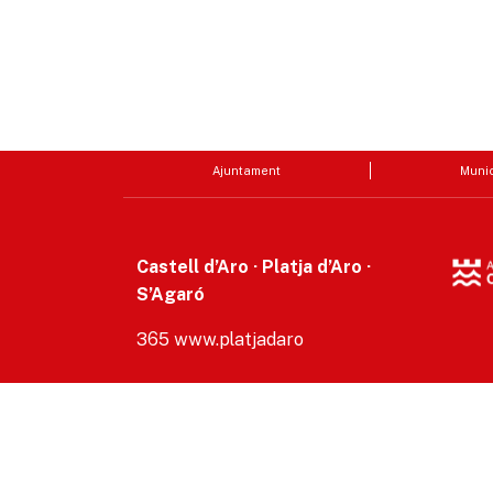
Ajuntament
Munic
Castell d’Aro · Platja d’Aro ·
S’Agaró
365 www.platjadaro
Accesibilitat