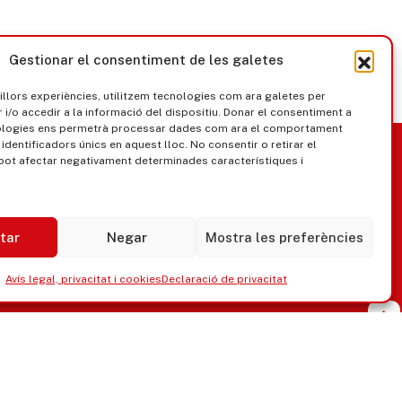
Gestionar el consentiment de les galetes
millors experiències, utilitzem tecnologies com ara galetes per
/o accedir a la informació del dispositiu. Donar el consentiment a
ologies ens permetrà processar dades com ara el comportament
nica
Govern obert
identificadors únics en aquest lloc. No consentir o retirar el
pot afectar negativament determinades característiques i
tar
Negar
Mostra les preferències
Avís legal, privacitat i cookies
Declaració de privacitat
ipaments municipals