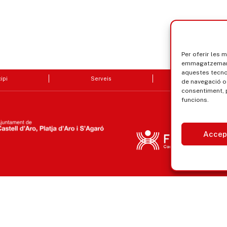
Per oferir les 
emmagatzemar i
aquestes tecn
ipi
Serveis
Seu electrò
de navegació o 
consentiment, 
funcions.
Accep
Avís legal, privacitat i cookies
Equ