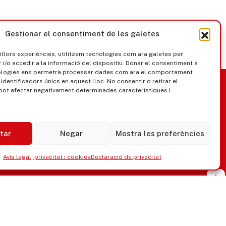
Gestionar el consentiment de les galetes
millors experiències, utilitzem tecnologies com ara galetes per
/o accedir a la informació del dispositiu. Donar el consentiment a
ologies ens permetrà processar dades com ara el comportament
nica
Govern obert
identificadors únics en aquest lloc. No consentir o retirar el
pot afectar negativament determinades característiques i
tar
Negar
Mostra les preferències
Avís legal, privacitat i cookies
Declaració de privacitat
ipaments municipals