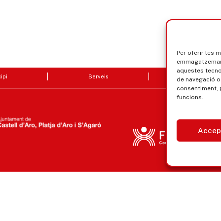
Per oferir les 
emmagatzemar i
aquestes tecn
ipi
Serveis
Seu electrò
de navegació o 
consentiment, 
funcions.
Accep
Avís legal, privacitat i cookies
Equ