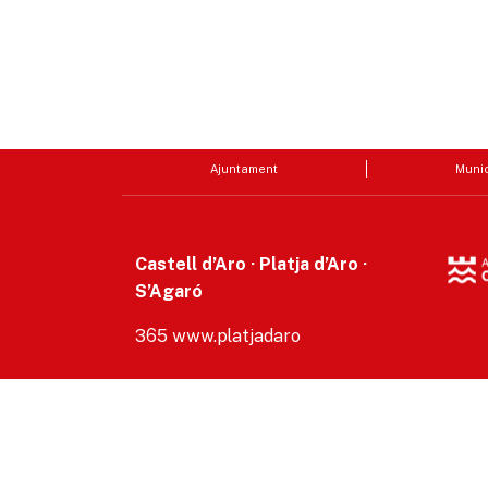
Ajuntament
Munic
Castell d’Aro · Platja d’Aro ·
S’Agaró
365 www.platjadaro
Accesibilitat