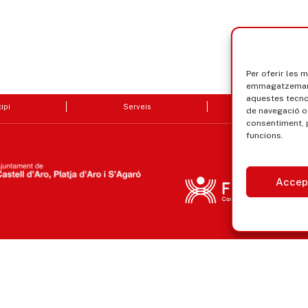
Per oferir les 
emmagatzemar i
aquestes tecn
ipi
Serveis
Seu electrò
de navegació o 
consentiment, 
funcions.
Accep
Avís legal, privacitat i cookies
Equ