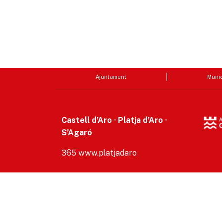
Ajuntament
Munic
Castell d’Aro · Platja d’Aro ·
S’Agaró
365 www.platjadaro
Accesibilitat