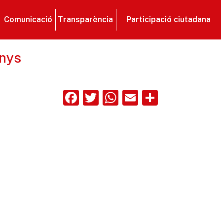
Comunicació
Transparència
Participació ciutadana
anys
Facebook
Twitter
WhatsApp
Email
Compart
ix