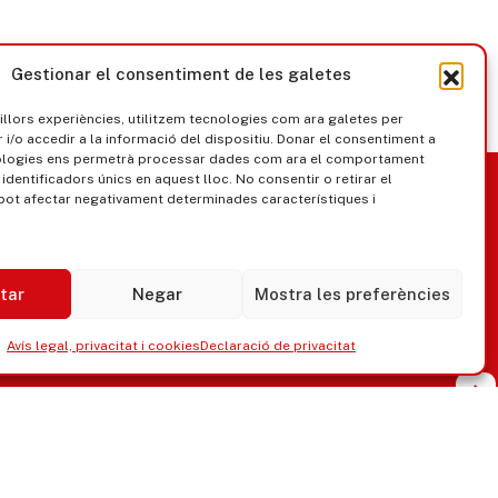
Gestionar el consentiment de les galetes
millors experiències, utilitzem tecnologies com ara galetes per
/o accedir a la informació del dispositiu. Donar el consentiment a
ologies ens permetrà processar dades com ara el comportament
nica
Govern obert
identificadors únics en aquest lloc. No consentir o retirar el
pot afectar negativament determinades característiques i
tar
Negar
Mostra les preferències
Avís legal, privacitat i cookies
Declaració de privacitat
ipaments municipals