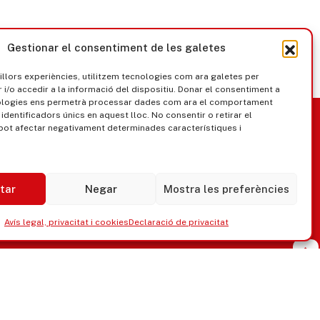
Gestionar el consentiment de les galetes
millors experiències, utilitzem tecnologies com ara galetes per
/o accedir a la informació del dispositiu. Donar el consentiment a
ologies ens permetrà processar dades com ara el comportament
nica
Govern obert
identificadors únics en aquest lloc. No consentir o retirar el
pot afectar negativament determinades característiques i
tar
Negar
Mostra les preferències
Avís legal, privacitat i cookies
Declaració de privacitat
ipaments municipals