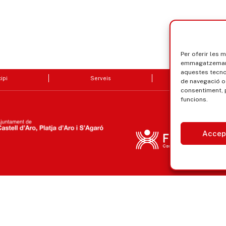
Per oferir les 
emmagatzemar i
aquestes tecn
ipi
Serveis
Seu electrò
de navegació o 
consentiment, 
funcions.
Accep
Avís legal, privacitat i cookies
Equ