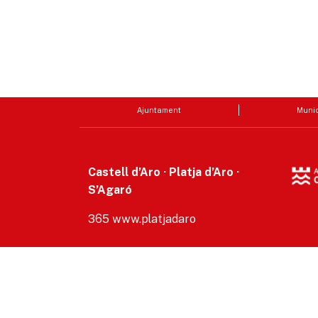
Ajuntament
Munic
Castell d’Aro · Platja d’Aro ·
S’Agaró
365 www.platjadaro
Accesibilitat