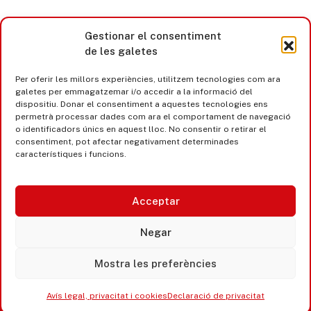
Gestionar el consentiment
de les galetes
Per oferir les millors experiències, utilitzem tecnologies com ara
galetes per emmagatzemar i/o accedir a la informació del
dispositiu. Donar el consentiment a aquestes tecnologies ens
permetrà processar dades com ara el comportament de navegació
o identificadors únics en aquest lloc. No consentir o retirar el
consentiment, pot afectar negativament determinades
característiques i funcions.
Acceptar
Castell d’Aro · Platja d’Aro · S’Agaró
Negar
365 www.platjadaro
Mostra les preferències
Avís legal, privacitat i cookies
Declaració de privacitat