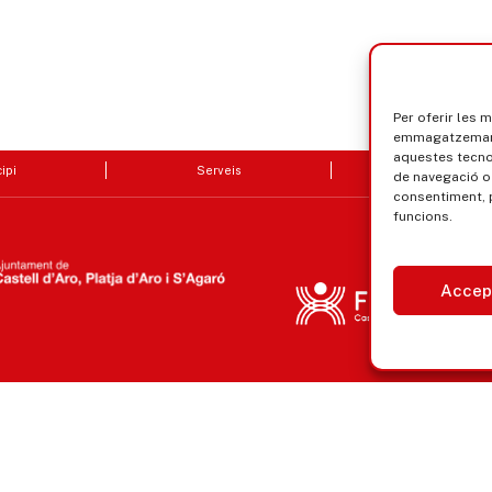
Per oferir les 
emmagatzemar i
aquestes tecn
ipi
Serveis
Seu electrò
de navegació o 
consentiment, 
funcions.
Accep
Avís legal, privacitat i cookies
Equ