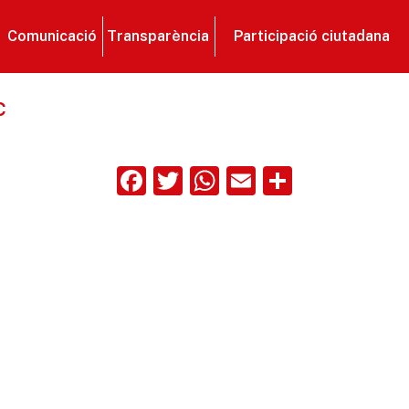
Comunicació
Transparència
Participació ciutadana
c
Facebook
Twitter
WhatsApp
Email
Compart
ix