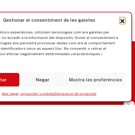
Gestionar el consentiment de les galetes
millors experiències, utilitzem tecnologies com ara galetes per
/o accedir a la informació del dispositiu. Donar el consentiment a
ologies ens permetrà processar dades com ara el comportament
nica
Govern obert
identificadors únics en aquest lloc. No consentir o retirar el
pot afectar negativament determinades característiques i
tar
Negar
Mostra les preferències
Avís legal, privacitat i cookies
Declaració de privacitat
ipaments municipals