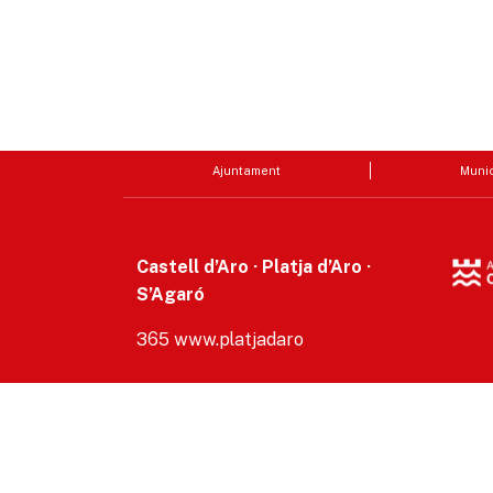
Ajuntament
Munic
Castell d’Aro · Platja d’Aro ·
S’Agaró
365 www.platjadaro
Accesibilitat