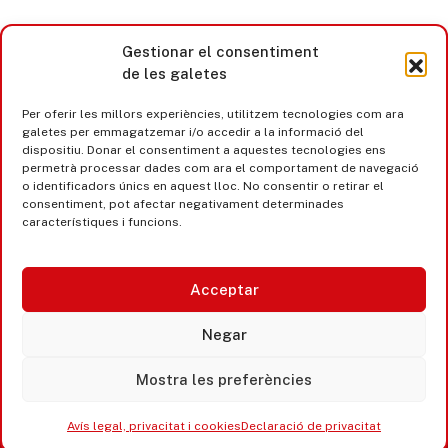
Gestionar el consentiment
de les galetes
Per oferir les millors experiències, utilitzem tecnologies com ara
galetes per emmagatzemar i/o accedir a la informació del
dispositiu. Donar el consentiment a aquestes tecnologies ens
permetrà processar dades com ara el comportament de navegació
o identificadors únics en aquest lloc. No consentir o retirar el
consentiment, pot afectar negativament determinades
característiques i funcions.
Acceptar
Castell d’Aro · Platja d’Aro · S’Agaró
Negar
365 www.platjadaro
Mostra les preferències
Avís legal, privacitat i cookies
Declaració de privacitat