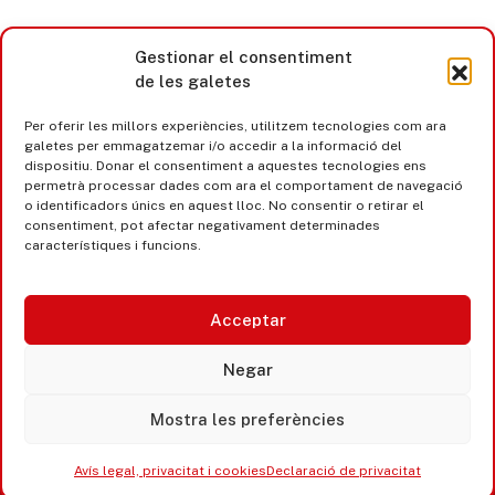
Gestionar el consentiment
de les galetes
Per oferir les millors experiències, utilitzem tecnologies com ara
galetes per emmagatzemar i/o accedir a la informació del
dispositiu. Donar el consentiment a aquestes tecnologies ens
permetrà processar dades com ara el comportament de navegació
o identificadors únics en aquest lloc. No consentir o retirar el
consentiment, pot afectar negativament determinades
característiques i funcions.
Acceptar
Castell d’Aro · Platja d’Aro · S’Agaró
Negar
365 www.platjadaro
Mostra les preferències
Avís legal, privacitat i cookies
Declaració de privacitat