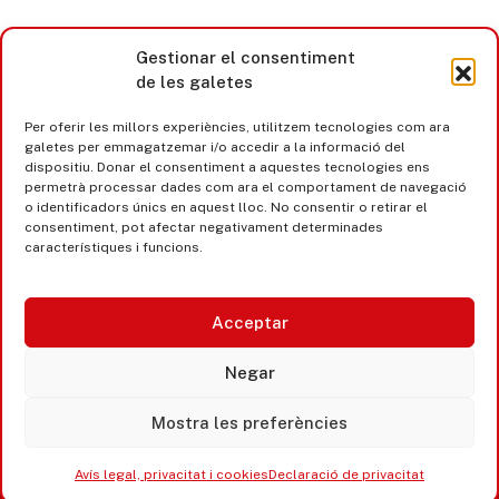
Gestionar el consentiment
de les galetes
Per oferir les millors experiències, utilitzem tecnologies com ara
galetes per emmagatzemar i/o accedir a la informació del
dispositiu. Donar el consentiment a aquestes tecnologies ens
permetrà processar dades com ara el comportament de navegació
o identificadors únics en aquest lloc. No consentir o retirar el
consentiment, pot afectar negativament determinades
característiques i funcions.
Acceptar
Castell d’Aro · Platja d’Aro · S’Agaró
Negar
365 www.platjadaro
Mostra les preferències
Avís legal, privacitat i cookies
Declaració de privacitat