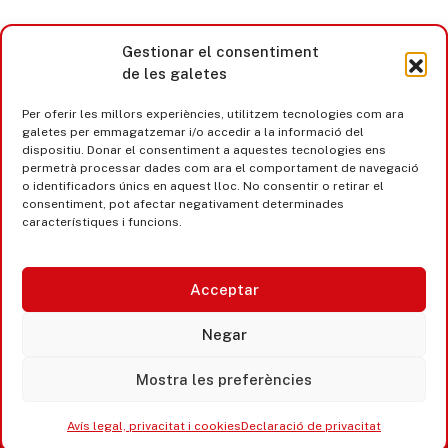
Gestionar el consentiment
de les galetes
Per oferir les millors experiències, utilitzem tecnologies com ara
galetes per emmagatzemar i/o accedir a la informació del
dispositiu. Donar el consentiment a aquestes tecnologies ens
permetrà processar dades com ara el comportament de navegació
o identificadors únics en aquest lloc. No consentir o retirar el
consentiment, pot afectar negativament determinades
característiques i funcions.
Acceptar
Castell d’Aro · Platja d’Aro · S’Agaró
Negar
365 www.platjadaro
Mostra les preferències
Avís legal, privacitat i cookies
Declaració de privacitat