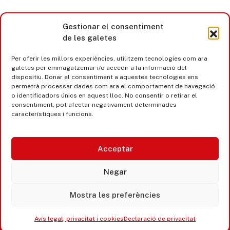
Gestionar el consentiment
de les galetes
Per oferir les millors experiències, utilitzem tecnologies com ara
galetes per emmagatzemar i/o accedir a la informació del
dispositiu. Donar el consentiment a aquestes tecnologies ens
permetrà processar dades com ara el comportament de navegació
o identificadors únics en aquest lloc. No consentir o retirar el
consentiment, pot afectar negativament determinades
característiques i funcions.
Acceptar
Castell d’Aro · Platja d’Aro · S’Agaró
Negar
365 www.platjadaro
Mostra les preferències
Avís legal, privacitat i cookies
Declaració de privacitat