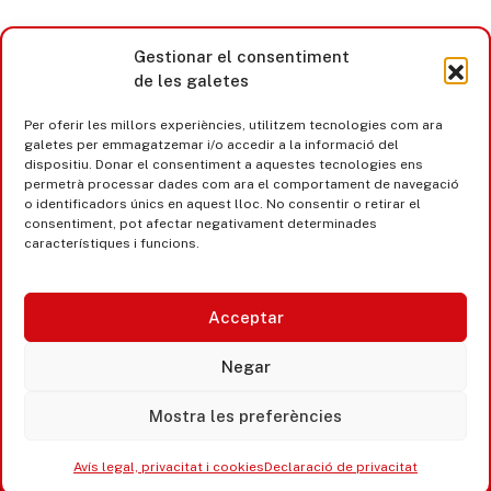
Gestionar el consentiment
de les galetes
Per oferir les millors experiències, utilitzem tecnologies com ara
galetes per emmagatzemar i/o accedir a la informació del
dispositiu. Donar el consentiment a aquestes tecnologies ens
permetrà processar dades com ara el comportament de navegació
o identificadors únics en aquest lloc. No consentir o retirar el
consentiment, pot afectar negativament determinades
característiques i funcions.
Acceptar
Castell d’Aro · Platja d’Aro · S’Agaró
Negar
365 www.platjadaro
Mostra les preferències
Avís legal, privacitat i cookies
Declaració de privacitat