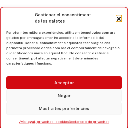
Gestionar el consentiment
de les galetes
Per oferir les millors experiències, utilitzem tecnologies com ara
galetes per emmagatzemar i/o accedir a la informació del
dispositiu. Donar el consentiment a aquestes tecnologies ens
permetrà processar dades com ara el comportament de navegació
o identificadors únics en aquest lloc. No consentir o retirar el
consentiment, pot afectar negativament determinades
característiques i funcions.
Acceptar
Castell d’Aro · Platja d’Aro · S’Agaró
Negar
365 www.platjadaro
Mostra les preferències
Avís legal, privacitat i cookies
Declaració de privacitat