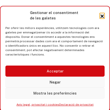
Gestionar el consentiment
de les galetes
Per oferir les millors experiències, utilitzem tecnologies com ara
galetes per emmagatzemar i/o accedir a la informació del
dispositiu. Donar el consentiment a aquestes tecnologies ens
permetrà processar dades com ara el comportament de navegació
o identificadors únics en aquest lloc. No consentir o retirar el
consentiment, pot afectar negativament determinades
característiques i funcions.
Acceptar
Castell d’Aro · Platja d’Aro · S’Agaró
Negar
365 www.platjadaro
Mostra les preferències
Avís legal, privacitat i cookies
Declaració de privacitat